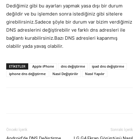
Dediğimiz gibi bu ayarları yapmak yasa dışı bir durum
değildir ve bu işlemden sonra istediğiniz gibi sitelere
girebilirsiniz.Sadece şöyle bir durum var bizim verdiğimiz
DNS adreslerini değiştirebilir ve farklı dns adresleri ile
bağlantı kurabilirsiniz.Bazı DNS adresleri kapanmış
olabilir yada yavaş olabilir.
ETIKETLER
Apple iPhone
dns değiştirme
ipad dns değiştirme
iphone dns değiştirme
Nasıl Değiştirilir
Nasıl Yapılır
Facebook
X
WhatsApp
Pinteres
Önceki İçerik
Sonraki İçerik
Android’de DNS Değiştirme
LG G4 Ekran Görüntüsü Nasıl