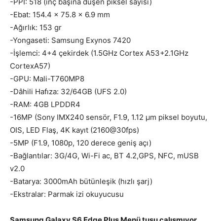
-PPI: 518 (inç başına düşen piksel sayısı)
-Ebat: 154.4 x 75.8 x 6.9 mm
-Ağırlık: 153 gr
-Yongaseti: Samsung Exynos 7420
-İşlemci: 4+4 çekirdek (1.5GHz Cortex A53+2.1GHz
CortexA57)
-GPU: Mali-T760MP8
-Dâhili Hafıza: 32/64GB (UFS 2.0)
-RAM: 4GB LPDDR4
-16MP (Sony IMX240 sensör, F1.9, 1.12 μm piksel boyutu,
OIS, LED Flaş, 4K kayıt (2160@30fps)
-5MP (F1.9, 1080p, 120 derece geniş açı)
-Bağlantılar: 3G/4G, Wi-Fi ac, BT 4.2,GPS, NFC, mUSB
v2.0
-Batarya: 3000mAh bütünleşik (hızlı şarj)
-Ekstralar: Parmak izi okuyucusu
Samsung Galaxy S6 Edge Plus Menü tuşu çalışmıyor