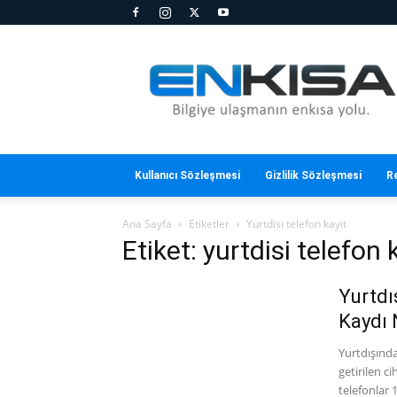
En
Kısa
Kullanıcı Sözleşmesi
Gizlilik Sözleşmesi
R
Ana Sayfa
Etiketler
Yurtdisi telefon kayit
Etiket: yurtdisi telefon 
Yurtdı
Kaydı 
Yurtdışında
getirilen c
telefonlar 