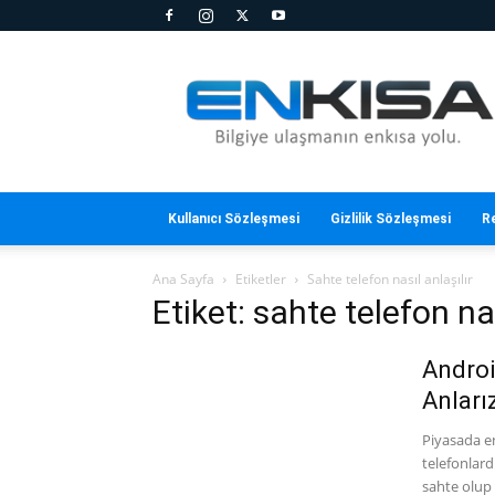
En
Kısa
Kullanıcı Sözleşmesi
Gizlilik Sözleşmesi
R
Ana Sayfa
Etiketler
Sahte telefon nasıl anlaşılır
Etiket: sahte telefon nas
Androi
Anları
Piyasada en
telefonlardı
sahte olup 