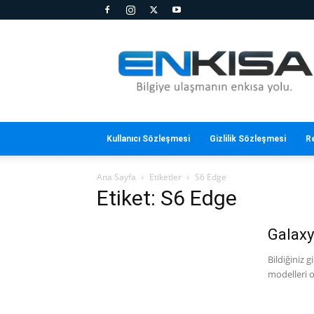
En
Kısa
Kullanıcı Sözleşmesi
Gizlilik Sözleşmesi
R
Ana Sayfa
Etiketler
S6 Edge
Etiket: S6 Edge
Galaxy
Bildiğiniz 
modelleri o