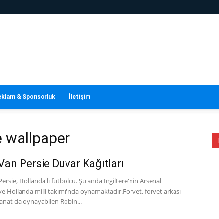
eklam & Sponsorluk
İletişim
e wallpaper
Van Persie Duvar Kağıtları
ersie, Hollanda'lı futbolcu. Şu anda İngiltere'nin Arsenal
e Hollanda milli takımı'nda oynamaktadır.Forvet, forvet arkası
kanat da oynayabilen Robin...