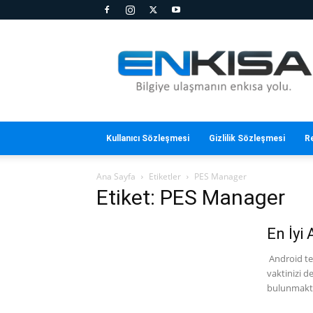
En
Kısa
Kullanıcı Sözleşmesi
Gizlilik Sözleşmesi
R
Ana Sayfa
Etiketler
PES Manager
Etiket: PES Manager
En İyi
Android tel
vaktinizi d
bulunmakta.