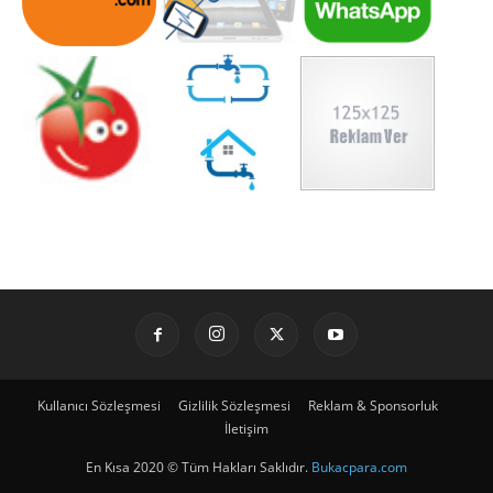
Kullanıcı Sözleşmesi
Gizlilik Sözleşmesi
Reklam & Sponsorluk
İletişim
En Kısa 2020 © Tüm Hakları Saklıdır.
Bukacpara.com