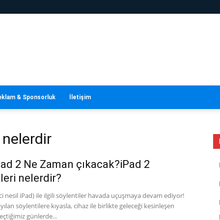
eklam & Sponsorluk
İletişim
 nelerdir
Pad 2 Ne Zaman çıkacak?iPad 2
leri nelerdir?
nci nesil iPad) ile ilgili söylentiler havada uçuşmaya devam ediyor!
yılan söylentilere kıyasla, cihaz ile birlikte geleceği kesinleşen
geçtiğimiz günlerde...