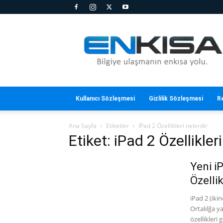
En
Kısa
Kullanıcı Sözleşmesi
Gizlilik Sözleşmesi
R
Ana Sayfa
Etiketler
IPad 2 Özellikleri nelerdir
Etiket: iPad 2 Özellikleri
Yeni i
Özellik
iPad 2 (iki
Ortalılğa ya
özellikleri 