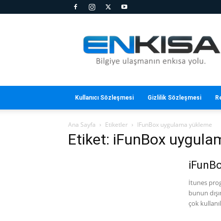
En
Kısa
Kullanıcı Sözleşmesi
Gizlilik Sözleşmesi
R
Ana Sayfa
Etiketler
IFunBox uygulama yükleme
Etiket: iFunBox uygul
iFunBo
İtunes prog
bunun dışı
çok kullanı