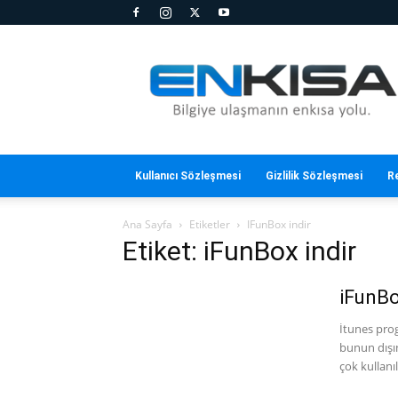
En
Kısa
Kullanıcı Sözleşmesi
Gizlilik Sözleşmesi
R
Ana Sayfa
Etiketler
IFunBox indir
Etiket: iFunBox indir
iFunBo
İtunes prog
bunun dışı
çok kullanı