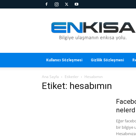
En
Kısa
Kullanıcı Sözleşmesi
Gizlilik Sözleşmesi
R
Ana Sayfa
Etiketler
Hesabımın
Etiket: hesabımın
Facebo
nelerd
Eğer faceb
bir bilgiye
Hesabınıza 