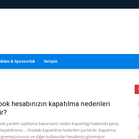
eklam & Sponsorluk
İletişim
ok hesabınızın kapatılma nedenleri
ir?
ook yardım sayfasına bakarsanız neden kapandıgı hakkında geniş
 ulaşabilirsiniz.... Oradaki kapatılma nedenleri şunlardır..Kapatma:
giremiyorsunuz ve diğer kullanıcılar hesabınızı göremiyor.