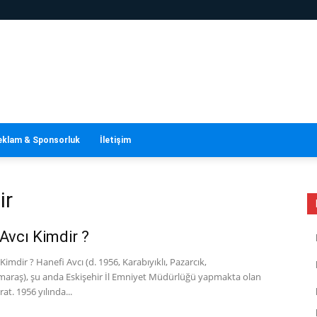
eklam & Sponsorluk
İletişim
ir
 Avcı Kimdir ?
 Kimdir ? Hanefi Avcı (d. 1956, Karabıyıklı, Pazarcık,
raş), şu anda Eskişehir İl Emniyet Müdürlüğü yapmakta olan
at. 1956 yılında...