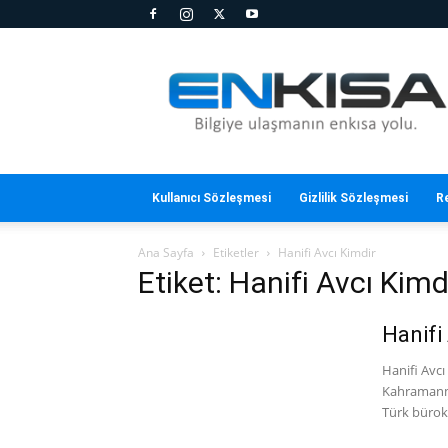
En
Kısa
Kullanıcı Sözleşmesi
Gizlilik Sözleşmesi
R
Ana Sayfa
Etiketler
Hanifi Avcı Kimdir
Etiket: Hanifi Avcı Kimd
Hanifi
Hanifi Avcı
Kahramanma
Türk bürokr