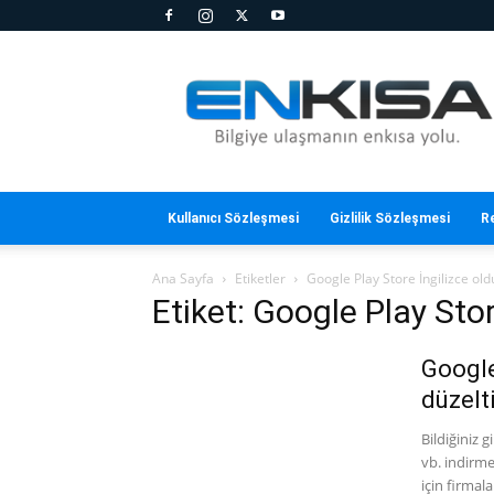
En
Kısa
Kullanıcı Sözleşmesi
Gizlilik Sözleşmesi
R
Ana Sayfa
Etiketler
Google Play Store İngilizce old
Etiket: Google Play Stor
Google
düzelt
Bildiğiniz 
vb. indirme
için firma