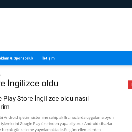
eklam & Sponsorluk
İletişim
u
e İngilizce oldu
 Play Store İngilizce oldu nasıl
irim
gibi Android işletim sistemine sahip akıllı cihazlarda uygulama,oyun
 işlemlerini Google Play üzerinden yapabiliyoruz.Android cihazlar
lar birçok güncelleme yayınlamaktadır.Bu güncellemelerden