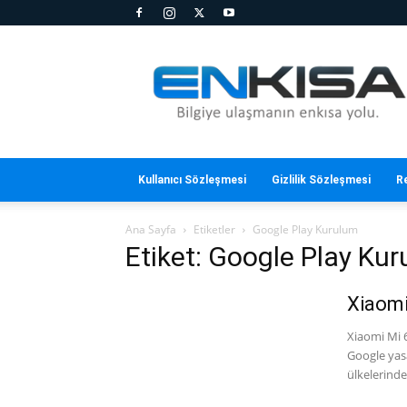
En
Kısa
Kullanıcı Sözleşmesi
Gizlilik Sözleşmesi
R
Ana Sayfa
Etiketler
Google Play Kurulum
Etiket: Google Play Ku
Xiaomi
Xiaomi Mi 6
Google yas
ülkelerinden