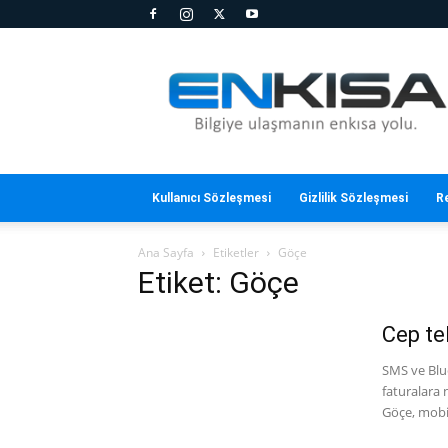
En
Kısa
Kullanıcı Sözleşmesi
Gizlilik Sözleşmesi
R
Ana Sayfa
Etiketler
Göçe
Etiket: Göçe
Cep te
SMS ve Blue
faturalara
Göçe, mobil