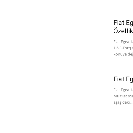
Fiat E
Özellik
Fiat Egea 1
1.6 E-Torq
konuya deği
Fiat E
Fiat Egea 1
Multijet 95
aşağıdaki...