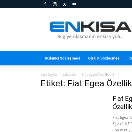
En
Kısa
Kullanıcı Sözleşmesi
Gizlilik Sözleşmesi
R
Ana Sayfa
Etiketler
Fiat Egea Özellikleri
Etiket: Fiat Egea Özellik
Fiat E
Özellik
Fiat Egea 1
Egea 1.6 E-
aracın en ge