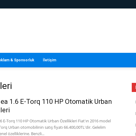
eklam & Sponsorluk
İletişim
leri
gea 1.6 E-Torq 110 HP Otomatik Urban
leri
.6 E-Torq 110 HP Otomatik Urban Özellikleri Fiat'ın 2016 model
Torq Urban otomobilinin satış fiyatı 66.400,00TL'dir. Gelelim
nel özelliklerine. Benzli...