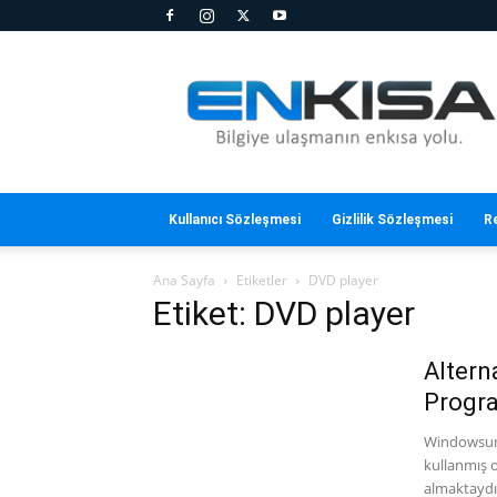
En
Kısa
Kullanıcı Sözleşmesi
Gizlilik Sözleşmesi
R
Ana Sayfa
Etiketler
DVD player
Etiket: DVD player
Altern
Progr
Windowsun u
kullanmış 
almaktaydı.