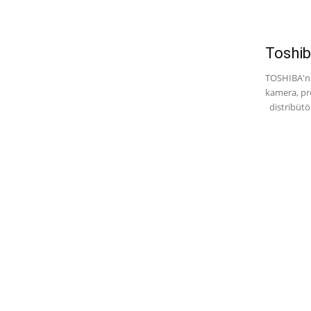
Toshib
TOSHIBA'nı
kamera, pro
distribütör