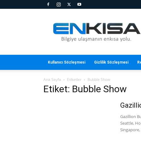
En
Kısa
Kullanıcı Sözleşmesi
Gizlilik Sözleşmesi
R
Ana Sayfa
Etiketler
Bubble Show
Etiket: Bubble Show
Gazill
Gazillion 
Seattle, Ho
Singapore, S