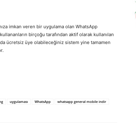
anıza imkan veren bir uygulama olan WhatsApp
llananların birçoğu tarafından aktif olarak kullanılan
ında ücretsiz üye olabileceğiniz sistem yine tamamen
r.
ng
uygulaması
WhatsApp
whatsapp general mobile indir
p
Pinterest
Linkedin
Tumblr