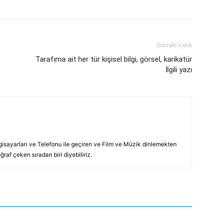
Sonraki İçerik
Tarafıma ait her tür kişisel bilgi, görsel, karikatür
İlgili yazı
lgisayarları ve Telefonu ile geçiren ve Film ve Müzik dinlemekten
raf çeken sıradan biri diyebiliriz.