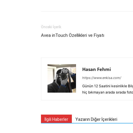
Önceki İçerik
Avea inTouch Özellikleri ve Fiyatı
Hasan Fehmi
https://www.enkisa.com/
Günün 12 Saatini kesinlikle Bi
hiç bıkmayan arada sırada fotoğ
İlgili Haberler
Yazarın Diğer İçerikleri