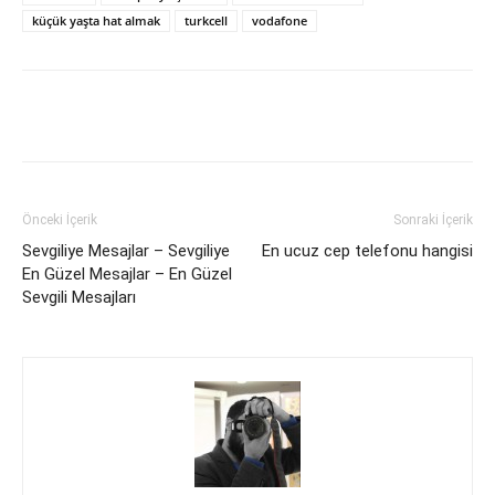
küçük yaşta hat almak
turkcell
vodafone
Facebook
X
WhatsApp
Pinteres
Önceki İçerik
Sonraki İçerik
Sevgiliye Mesajlar – Sevgiliye
En ucuz cep telefonu hangisi
En Güzel Mesajlar – En Güzel
Sevgili Mesajları