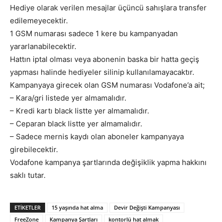
Hediye olarak verilen mesajlar üçüncü sahışlara transfer
edilemeyecektir.
1 GSM numarası sadece 1 kere bu kampanyadan
yararlanabilecektir.
Hattın iptal olması veya abonenin baska bir hatta geçiş
yapması halinde hediyeler silinip kullanılamayacaktır.
Kampanyaya girecek olan GSM numarası Vodafone’a ait;
– Kara/gri listede yer almamalıdır.
– Kredi kartı black listte yer almamalıdır.
– Ceparan black listte yer almamalıdır.
– Sadece mernis kaydı olan aboneler kampanyaya
girebilecektir.
Vodafone kampanya şartlarında değişiklik yapma hakkını
saklı tutar.
ETIKETLER
15 yaşında hat alma
Devir Değişti Kampanyası
FreeZone
Kampanya Şartları
kontorlü hat almak