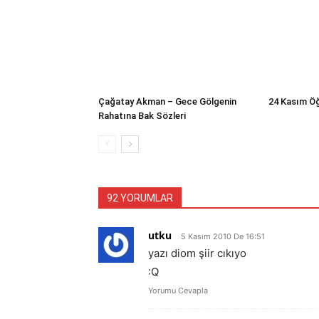
Çağatay Akman – Gece Gölgenin
24 Kasım Öğ
Rahatına Bak Sözleri
92 YORUMLAR
utku
5 Kasım 2010 De 16:51
yazı diom şiir cıkıyo
:Q
Yorumu Cevapla