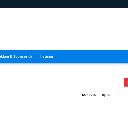
eklam & Sponsorluk
İletişim
12716
92