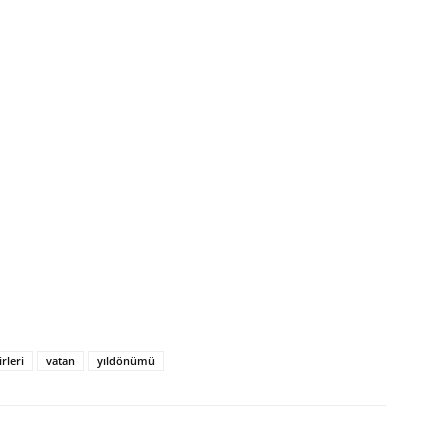
irleri
vatan
yıldönümü
p
Pinterest
Linkedin
Tumblr