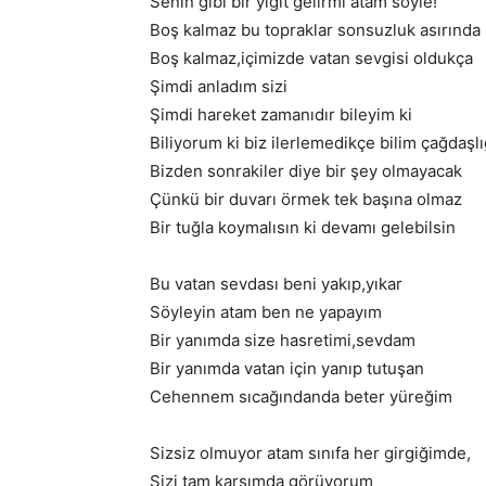
Senin gibi bir yiğit gelirmi atam söyle!
Boş kalmaz bu topraklar sonsuzluk asırında
Boş kalmaz,içimizde vatan sevgisi oldukça
Şimdi anladım sizi
Şimdi hareket zamanıdır bileyim ki
Biliyorum ki biz ilerlemedikçe bilim çağdaşl
Bizden sonrakiler diye bir şey olmayacak
Çünkü bir duvarı örmek tek başına olmaz
Bir tuğla koymalısın ki devamı gelebilsin
Bu vatan sevdası beni yakıp,yıkar
Söyleyin atam ben ne yapayım
Bir yanımda size hasretimi,sevdam
Bir yanımda vatan için yanıp tutuşan
Cehennem sıcağındanda beter yüreğim
Sizsiz olmuyor atam sınıfa her girgiğimde,
Sizi tam karşımda görüyorum