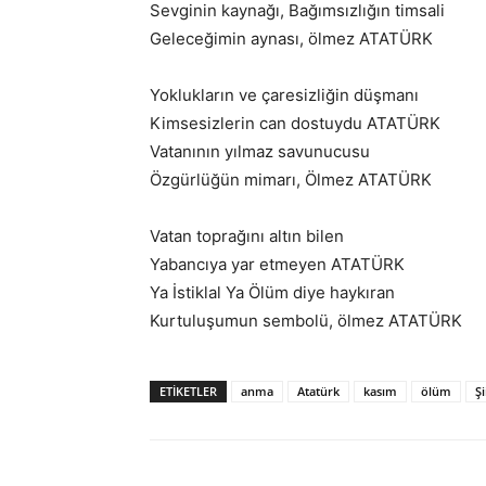
Sevginin kaynağı, Bağımsızlığın timsali
Geleceğimin aynası, ölmez ATATÜRK
Yoklukların ve çaresizliğin düşmanı
Kimsesizlerin can dostuydu ATATÜRK
Vatanının yılmaz savunucusu
Özgürlüğün mimarı, Ölmez ATATÜRK
Vatan toprağını altın bilen
Yabancıya yar etmeyen ATATÜRK
Ya İstiklal Ya Ölüm diye haykıran
Kurtuluşumun sembolü, ölmez ATATÜRK
ETIKETLER
anma
Atatürk
kasım
ölüm
Şi
Facebook
X
WhatsAp