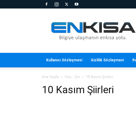
En
Kısa
Kullanıcı Sözleşmesi
Gizlilik Sözleşmesi
R
Ana Sayfa
Yazı - Şiir
10 Kasım Şiirleri
10 Kasım Şiirleri