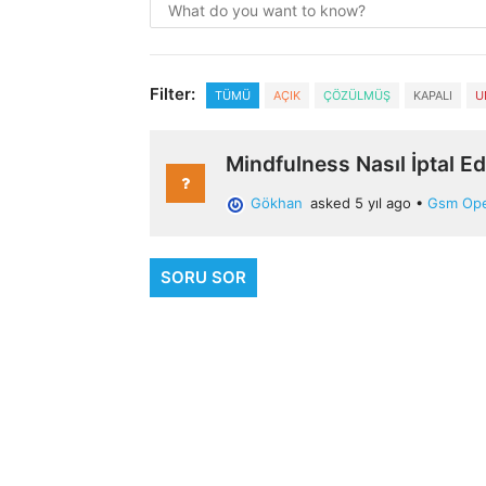
Filter:
TÜMÜ
AÇIK
ÇÖZÜLMÜŞ
KAPALI
U
Mindfulness Nasıl İptal Edi
Gökhan
asked 5 yıl ago
•
Gsm Oper
SORU SOR