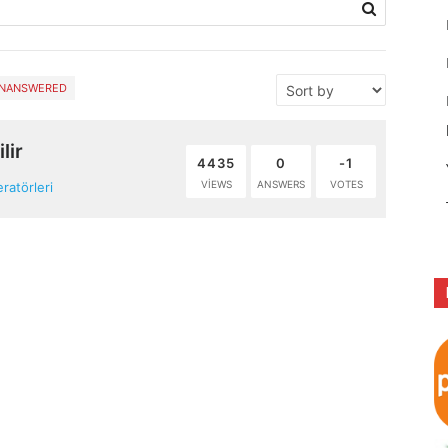
NANSWERED
lir
4435
0
-1
VIEWS
ANSWERS
VOTES
atörleri