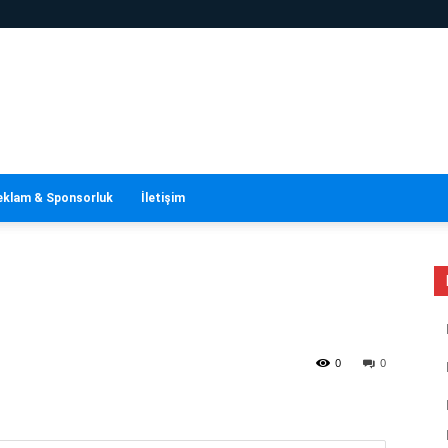
eklam & Sponsorluk
İletişim
0
0