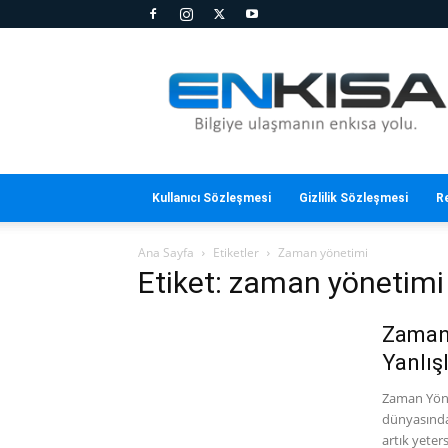
En
Kısa
Kullanıcı Sözleşmesi
Gizlilik Sözleşmesi
R
Ana Sayfa
Etiketler
Zaman yönetimi
Etiket: zaman yönetimi
Zaman 
Yanlış
Zaman Yöne
dünyasında
artık yeters