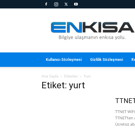
En
Kısa
Kullanıcı Sözleşmesi
Gizlilik Sözleşmesi
R
Ana Sayfa
Etiketler
Yurt
Etiket: yurt
TTNET 
TTNET WiFi 
TTNET’ten a
Ücretsiz ab