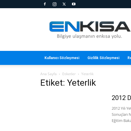
En
Kısa
Kullanıcı Sözleşmesi
Gizlilik Sözleşmesi
R
Ana Sayfa
Etiketler
Yeterlik
Etiket: Yeterlik
2012 D
2012 Yılı Y
Sonuçları N
Eğitim Baka