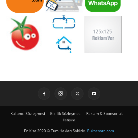
Kullanıcı Sözleşmesi
Gizlilik Sözleşmesi
Reklam & Sponsorluk
İletişim
En Kısa 2020 © Tüm Hakları Saklıdır.
Bukacpara.com