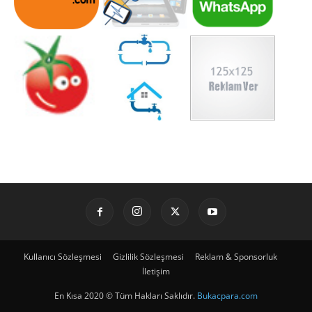
Kullanıcı Sözleşmesi
Gizlilik Sözleşmesi
Reklam & Sponsorluk
İletişim
En Kısa 2020 © Tüm Hakları Saklıdır.
Bukacpara.com