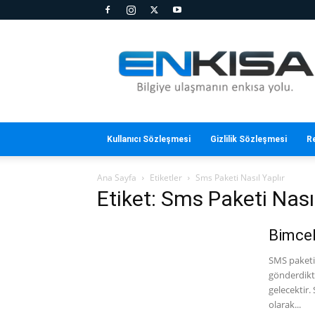
En
Kısa
Kullanıcı Sözleşmesi
Gizlilik Sözleşmesi
R
Ana Sayfa
Etiketler
Sms Paketi Nasıl Yaplır
Etiket: Sms Paketi Nasıl
Bimcel
SMS paketi
gönderdikt
gelecektir
olarak...