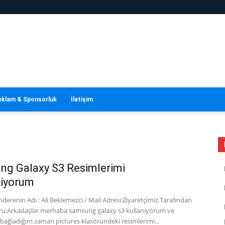
eklam & Sponsorluk
İletişim
g Galaxy S3 Resimlerimi
iyorum
erenin Adı : Ali Beklemezci / Mail Adresi:Ziyaretçimiz Tarafından
ru:Arkadaşlar merhaba samsung galaxy s3 kullanıyorum ve
 bağladığım zaman pictures klasöründeki resimlerimi...