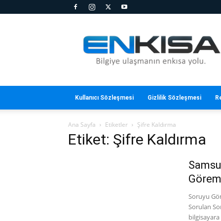
En
Kısa
Kullanıcı Sözleşmesi
Gizlilik Sözleşmesi
R
Ana Sayfa
Etiketler
Şifre Kaldırma
Etiket: Şifre Kaldırma
Samsun
Görem
Soruyu Gönd
Sorulan So
bilgisayara