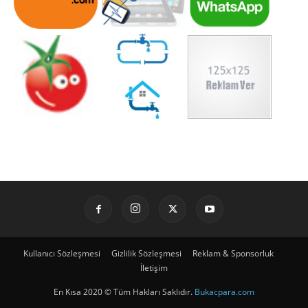
Kullanıcı Sözleşmesi
Gizlilik Sözleşmesi
Reklam & Sponsorluk
İletişim
En Kısa 2020 © Tüm Hakları Saklıdır.
Bukacpara.com