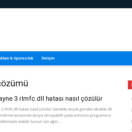
eklam & Sponsorluk
İletişim
ı çözümü
yne 3 rlmfc.dll hatası nasıl çözülür
 rlmfc.dll hatası nasıl çözülür Genelde ençok görülen eksiklik dll
.indirme esnasında dosya olmayabilir yada antivirüs programınız
silinmişde olabilir bunun için eğer...