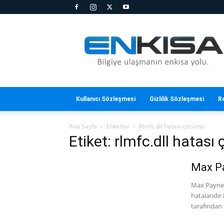
En
Kısa
Kullanıcı Sözleşmesi
Gizlilik Sözleşmesi
R
Ana Sayfa
Etiketler
Rlmfc.dll hatası çözümü
Etiket: rlmfc.dll hatas
Max Pa
Max Payne 3
hatalarıdır
tarafından 