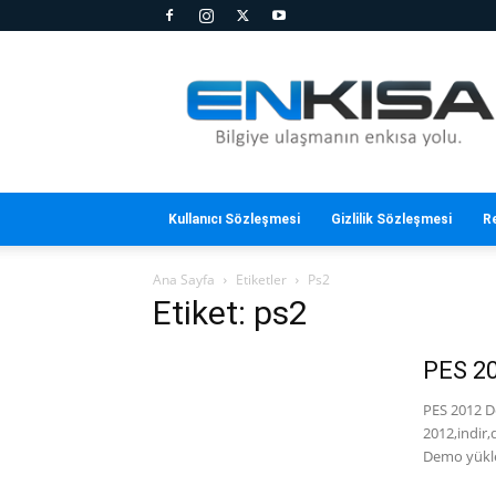
En
Kısa
Kullanıcı Sözleşmesi
Gizlilik Sözleşmesi
R
Ana Sayfa
Etiketler
Ps2
Etiket: ps2
PES 20
PES 2012 De
2012,indir
Demo yükle,