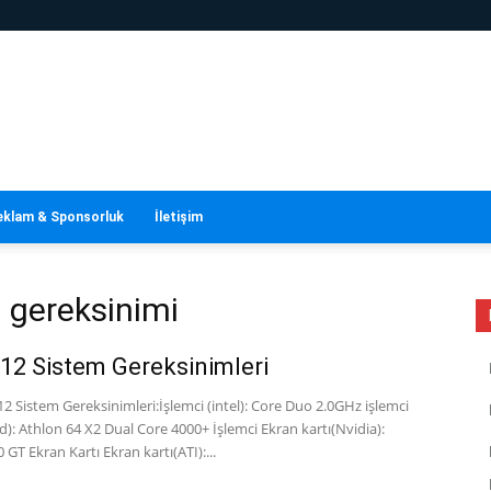
eklam & Sponsorluk
İletişim
m gereksinimi
12 Sistem Gereksinimleri
12 Sistem Gereksinimleri:İşlemci (intel): Core Duo 2.0GHz işlemci
): Athlon 64 X2 Dual Core 4000+ İşlemci Ekran kartı(Nvidia):
 GT Ekran Kartı Ekran kartı(ATI):...