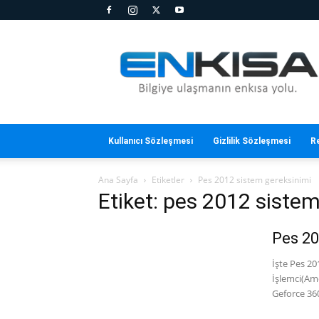
En
Kısa
Kullanıcı Sözleşmesi
Gizlilik Sözleşmesi
R
Ana Sayfa
Etiketler
Pes 2012 sistem gereksinimi
Etiket: pes 2012 siste
Pes 20
İşte Pes 20
İşlemci(Amd
Geforce 360