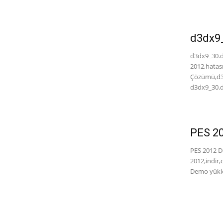
d3dx9_
d3dx9_30.d
2012,hatası
Çözümü,d3d
d3dx9_30.dl
PES 20
PES 2012 De
2012,indir
Demo yükle,