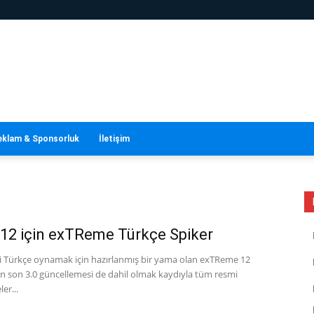
eklam & Sponsorluk
İletişim
12 için exTReme Türkçe Spiker
yi Türkçe oynamak için hazırlanmış bir yama olan exTReme 12
en son 3.0 güncellemesi de dahil olmak kaydıyla tüm resmi
er...