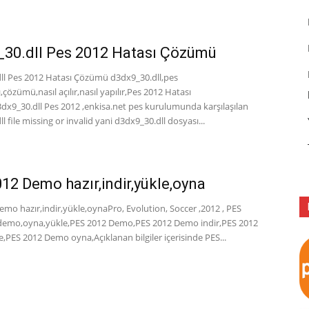
30.dll Pes 2012 Hatası Çözümü
ll Pes 2012 Hatası Çözümü d3dx9_30.dll,pes
,çözümü,nasıl açılır,nasıl yapılır,Pes 2012 Hatası
x9_30.dll Pes 2012 ,enkisa.net pes kurulumunda karşılaşılan
l file missing or invalid yani d3dx9_30.dll dosyası...
12 Demo hazır,indir,yükle,oyna
mo hazır,indir,yükle,oynaPro, Evolution, Soccer ,2012 , PES
,demo,oyna,yükle,PES 2012 Demo,PES 2012 Demo indir,PES 2012
PES 2012 Demo oyna,Açıklanan bilgiler içerisinde PES...