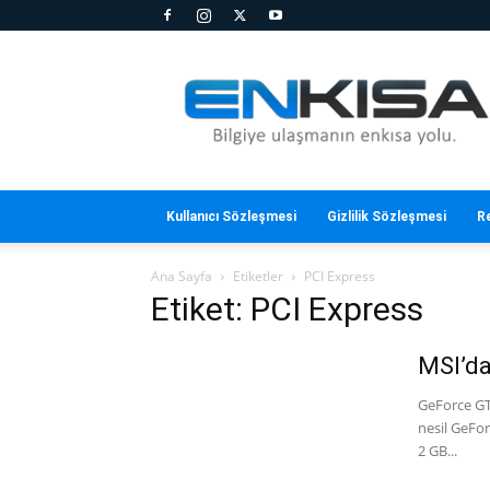
En
Kısa
Kullanıcı Sözleşmesi
Gizlilik Sözleşmesi
R
Ana Sayfa
Etiketler
PCI Express
Etiket: PCI Express
MSI’da
GeForce GT
nesil GeFor
2 GB...