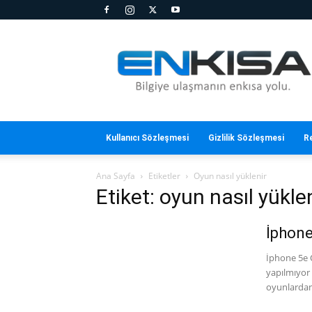
En
Kısa
Kullanıcı Sözleşmesi
Gizlilik Sözleşmesi
R
Ana Sayfa
Etiketler
Oyun nasıl yüklenir
Etiket: oyun nasıl yükle
İphone
İphone 5e O
yapılmıyor 
oyunlardan 