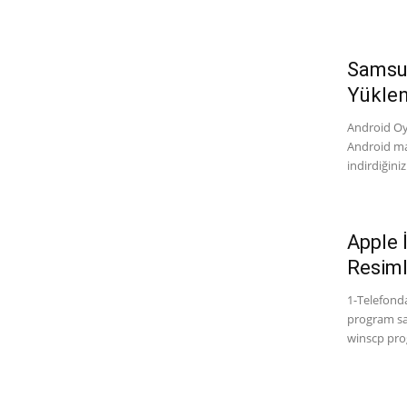
Samsun
Yüklen
Android Oy
Android mar
indirdiğiniz
Apple 
Resiml
1-Telefond
program say
winscp prog