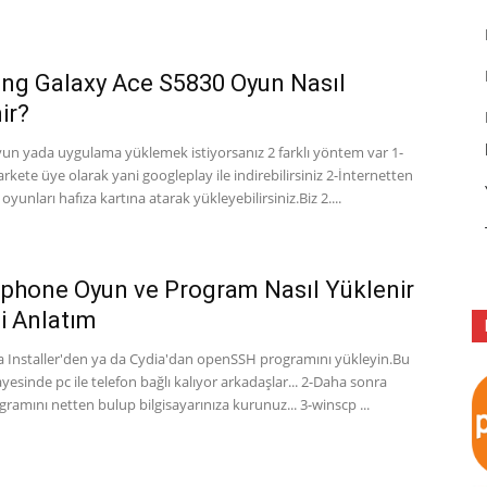
g Galaxy Ace S5830 Oyun Nasıl
ir?
un yada uygulama yüklemek istiyorsanız 2 farklı yöntem var 1-
kete üye olarak yani googleplay ile indirebilirsiniz 2-İnternetten
 oyunları hafıza kartına atarak yükleyebilirsiniz.Biz 2....
İphone Oyun ve Program Nasıl Yüklenir
i Anlatım
a Installer'den ya da Cydia'dan openSSH programını yükleyin.Bu
esinde pc ile telefon bağlı kalıyor arkadaşlar... 2-Daha sonra
ramını netten bulup bilgisayarınıza kurunuz... 3-winscp ...