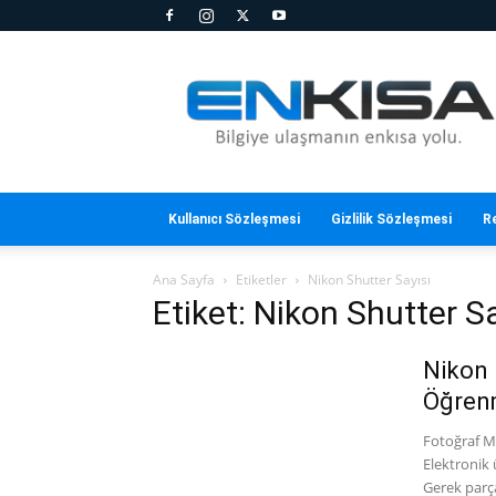
En
Kısa
Kullanıcı Sözleşmesi
Gizlilik Sözleşmesi
R
Ana Sayfa
Etiketler
Nikon Shutter Sayısı
Etiket: Nikon Shutter Sa
Nikon 
Öğren
Fotoğraf M
Elektronik 
Gerek parça