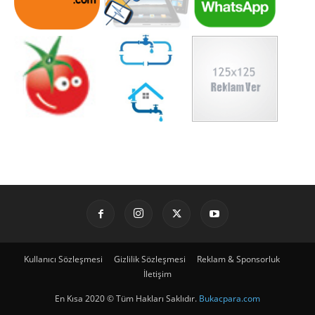
Kullanıcı Sözleşmesi
Gizlilik Sözleşmesi
Reklam & Sponsorluk
İletişim
En Kısa 2020 © Tüm Hakları Saklıdır.
Bukacpara.com