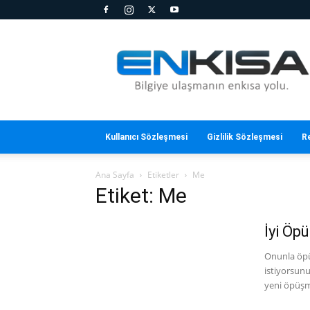
En
Kısa
Kullanıcı Sözleşmesi
Gizlilik Sözleşmesi
R
Ana Sayfa
Etiketler
Me
Etiket: Me
İyi Öp
Onunla öpü
istiyorsun
yeni öpüşme