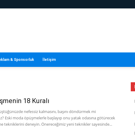
eklam & Sponsorluk
İletişim
üşmenin 18 Kuralı
ştüğünüzde nefessiz kalmasını, başını döndürmek mi
uz? Eski moda öpüşmelerle başlayıp onu yatak odasına götürecek
 tekniklerini deneyin. Önereceğimiz yeni teknikler sayesinde...