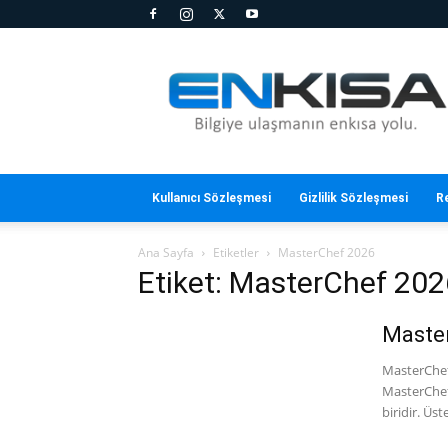
En
Kısa
Kullanıcı Sözleşmesi
Gizlilik Sözleşmesi
R
Ana Sayfa
Etiketler
MasterChef 2026
Etiket: MasterChef 202
Master
MasterChef 
MasterChef
biridir. Üs