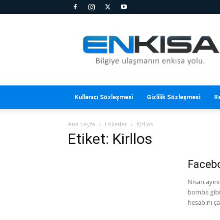
En
Kısa
Kullanıcı Sözleşmesi
Gizlilik Sözleşmesi
R
Ana Sayfa
Etiketler
Kirllos
Etiket: Kirllos
Facebo
Nisan ayın
bomba gibi
hesabını ça