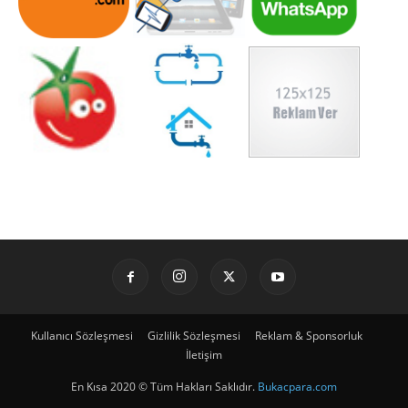
Kullanıcı Sözleşmesi
Gizlilik Sözleşmesi
Reklam & Sponsorluk
İletişim
En Kısa 2020 © Tüm Hakları Saklıdır.
Bukacpara.com