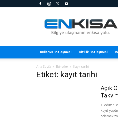
En
Kısa
Kullanıcı Sözleşmesi
Gizlilik Sözleşmesi
R
Ana Sayfa
Etiketler
Kayıt tarihi
Etiket: kayıt tarihi
Açık Ö
Takvim
1. Adım : B
kayıt yaptı
ödemek zoru