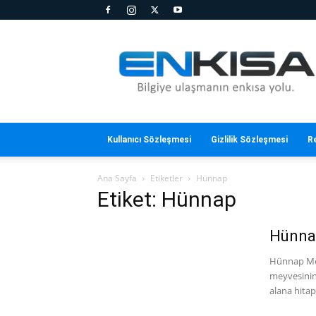
En
Kısa
Kullanıcı Sözleşmesi
Gizlilik Sözleşmesi
R
Ana Sayfa
Etiketler
Hünnap
Etiket: Hünnap
Hünnap
Hünnap Mey
meyvesinin 
alana hitap