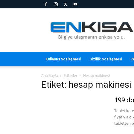
En
Kısa
Kullanıcı Sözleşmesi
Gizlilik Sözleşmesi
R
Ana Sayfa
Etiketler
Hesap makinesi
Etiket: hesap makinesi
199 do
Tablet kate
fiyatıyla d
tabletten b