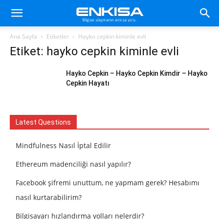
Ana Sayfa
Etiketler
Hayko cepkin kiminle evli
Etiket: hayko cepkin kiminle evli
Hayko Cepkin – Hayko Cepkin Kimdir – Hayko
Cepkin Hayatı
Latest Questions
Mindfulness Nasıl İptal Edilir
Ethereum madenciliği nasıl yapılır?
Facebook şifremi unuttum, ne yapmam gerek? Hesabımı
nasıl kurtarabilirim?
Bilgisayarı hızlandırma yolları nelerdir?