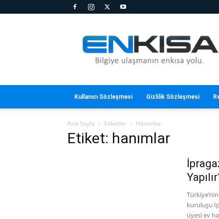
En
Kısa
Kullanıcı Sözleşmesi
Gizlilik Sözleşmesi
R
Ana Sayfa
Etiketler
Hanımlar
Etiket: hanımlar
İpraga
Yapılır
Türkiye’nin
kuruluşu İp
üyesi ev ha