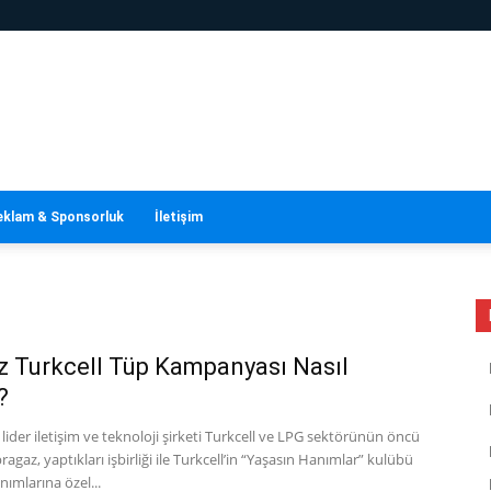
eklam & Sponsorluk
İletişim
z Turkcell Tüp Kampanyası Nasıl
?
 lider iletişim ve teknoloji şirketi Turkcell ve LPG sektörünün öncü
ragaz, yaptıkları işbirliği ile Turkcell’in “Yaşasın Hanımlar” kulübü
nımlarına özel...