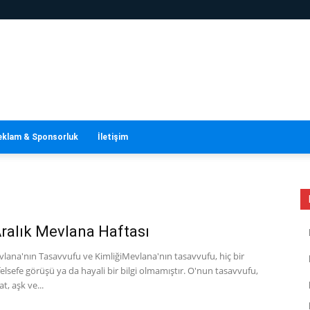
eklam & Sponsorluk
İletişim
Aralık Mevlana Haftası
lana'nın Tasavvufu ve KimliğiMevlana'nın tasavvufu, hiç bir
elsefe görüşü ya da hayali bir bilgi olmamıştır. O'nun tasavvufu,
at, aşk ve...