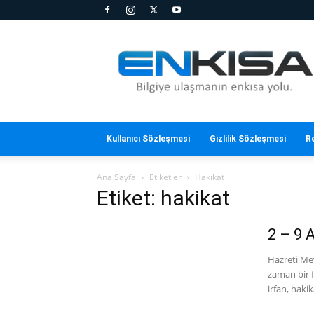
En
Kısa
Kullanıcı Sözleşmesi
Gizlilik Sözleşmesi
R
Ana Sayfa
Etiketler
Hakikat
Etiket: hakikat
2 – 9 
Hazreti Mev
zaman bir f
irfan, hakik