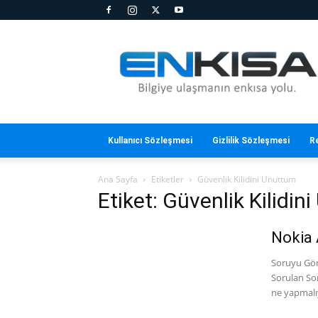
En
Kısa
Kullanıcı Sözleşmesi
Gizlilik Sözleşmesi
R
Ana Sayfa
Etiketler
Güvenlik Kilidini Unuttum
Etiket: Güvenlik Kilidi
Nokia
Soruyu Gönd
Sorulan So
ne yapmalı