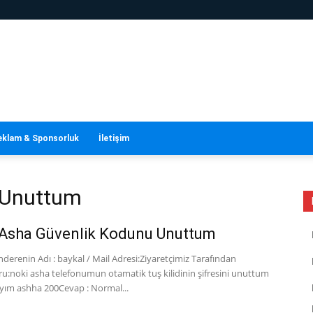
eklam & Sponsorluk
İletişim
ni Unuttum
 Asha Güvenlik Kodunu Unuttum
erenin Adı : baykal / Mail Adresi:Ziyaretçimiz Tarafından
ru:noki asha telefonumun otamatik tuş kilidinin şifresini unuttum
yım ashha 200Cevap : Normal...